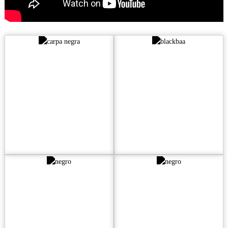
Barra de borde de
Soporte con
aleación de
marca privada
aluminio
Cubierta
Escalón lateral de