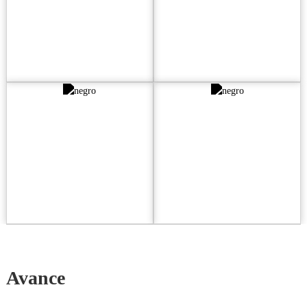
antipolvo para
pizarra
una mayor
longevidad
Experiencia de
Espacio de
embarque cómoda
retracción
Avance