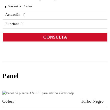
Garantía:
2 años
Actuación:
Función:
CONSULTA
Panel
F
Color:
Turbo Negro