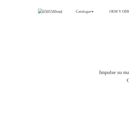
Catalogar
OEM Y OD
Impulse su ma
O