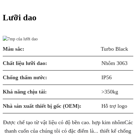
Lưỡi dao
Màu sắc:
Turbo Black
b
Chất liệu lưỡi dao:
Nhôm 3063
K
Chống thấm nước:
IP56
Â
Khả năng chịu tải:
>350kg
Nhà sản xuất thiết bị gốc (OEM):
Hỗ trợ logo
Được chế tạo từ vật liệu có độ bền cao.
hợp kim nhôm
Các
thanh cuốn của chúng tôi có đặc điểm là...
thiết kế chống