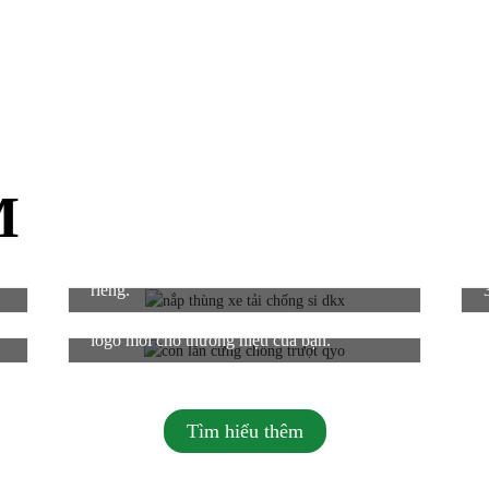
M
2. Lưỡi dao có thể được đúc theo khuôn
riêng.
6. Hỗ trợ in logo trên bao bì, hoặc thiết kế
logo mới cho thương hiệu của bạn.
Tìm hiểu thêm