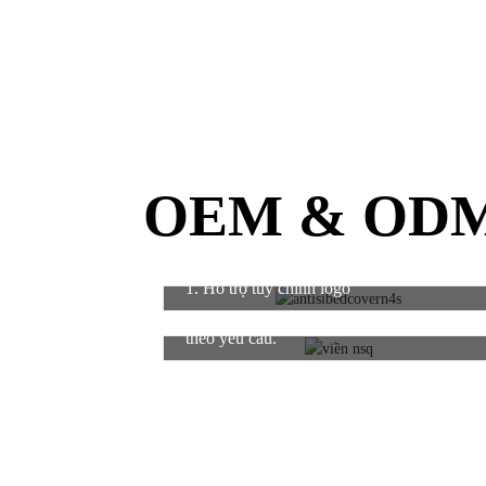
OEM & OD
1. Hỗ trợ tùy chỉnh logo
4. Các thanh ray bên hông có thể được đúc
theo yêu cầu.