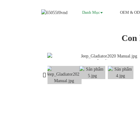
Danh Mục
OEM & O
Con 
Loading...
Loading...