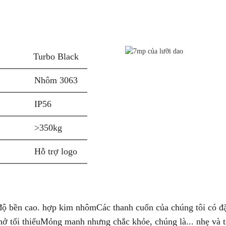
Turbo Black
Nhôm 3063
IP56
>350kg
Hỗ trợ logo
 độ bền cao.
hợp kim nhôm
Các thanh cuốn của chúng tôi có đặ
ở tối thiểu
Mỏng manh nhưng chắc khỏe, chúng là...
nhẹ
và t