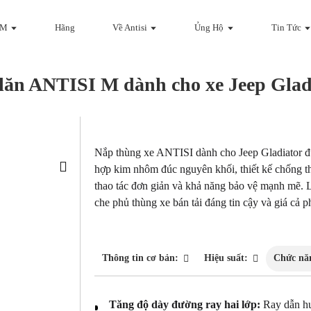
DM
Hãng
Về Antisi
Ủng Hộ
Tin Tức
lăn ANTISI M dành cho xe Jeep Glad
Loading...
Loading...
Nắp thùng xe ANTISI dành cho Jeep Gladiator 
hợp kim nhôm đúc nguyên khối, thiết kế chống th
thao tác đơn giản và khả năng bảo vệ mạnh mẽ. 
che phủ thùng xe bán tải đáng tin cậy và giá cả p
Thông tin cơ bản:
Hiệu suất:
Chức nă
Tăng độ dày đường ray hai lớp:
Ray dẫn hư