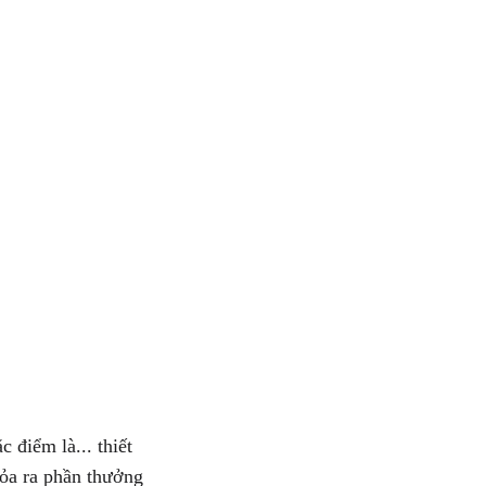
Động 
bao vây:
Kích cỡ
Chống thấm nướ
Âm thanh hoạt đ
Thù
c điểm là...
thiết
ỏa ra
phần thưởng