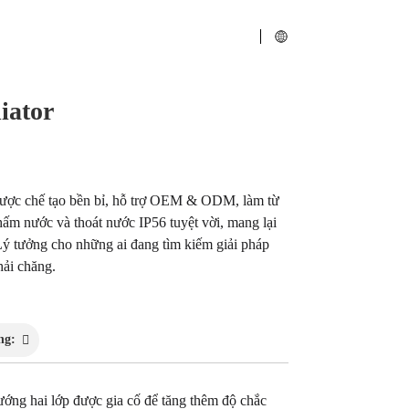
iator
Loading...
Loading...
được chế tạo bền bỉ, hỗ trợ OEM & ODM, làm từ
ấm nước và thoát nước IP56 tuyệt vời, mang lại
Lý tưởng cho những ai đang tìm kiếm giải pháp
hải chăng.
ng:
ớng hai lớp được gia cố để tăng thêm độ chắc