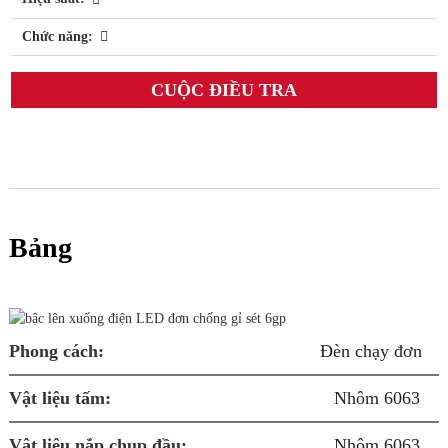
Chức năng:
CUỘC ĐIỀU TRA
- Hỗ trợ kỹ thuật sau bán hàng từ xa
Bảng
Q
Phong cách:
Đèn chạy đơn
Vật liệu tấm:
Nhôm 6063
B
Vật liệu nắp chụp đầu:
Nhôm 6063