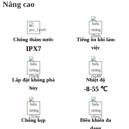
Nâng cao
Chống thấm nước
Tiếng ồn khi làm
việc
IPX7
Lắp đặt không phá
Nhiệt độ
hủy
-8-55 ℃
Chống kẹp
Điều khiển đa
dạng