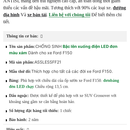
ANTISI, mang đến trải nghiệm cao cấp, an toàn đồng thời giảm
thiểu các vấn đề hậu mãi. Tương thích với 90% các loại xe.
đường
địa hình
Và
xe bán tải
.
Liên hệ với chúng tôi
Để biết thêm chi
tiết.
Thông tin cơ bản:
CHỐNG SINH
Bậc lên xuống điện LED đơn
Tên sản phẩm:
màu xám
Dành cho xe Ford F150
ASSLESSFF21
Mã sản phẩm:
Thích hợp cho tất cả các đời xe Ford F150.
Mẫu thử đồ:
Bảng:
Phù hợp với chiều dài của ốp sườn xe Ford F150.
đơn
bảng
đèn LED chạy
Chiều rộng 13,5 cm.
Dấu ngoặc:
Được thiết kế để phù hợp với xe SUV Crossover với
khoảng sáng gầm xe cân bằng hoàn hảo.
Số lượng đặt hàng tối thiểu:
1 chiếc
Bảo hành:
2 năm
Hiệu suất: