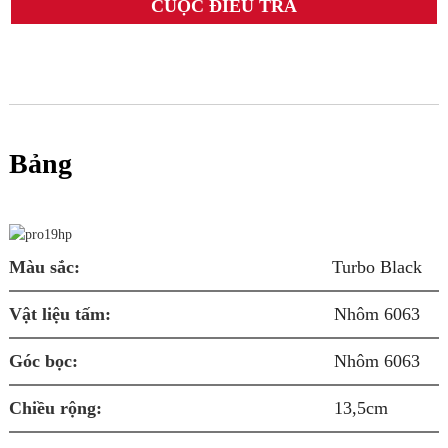
CUỘC ĐIỀU TRA
Bảng
Q
Màu sắc:
Turbo Black
Vật liệu tấm:
Nhôm 6063
B
Góc bọc:
Nhôm 6063
Â
Chiều rộng:
13,5cm
K