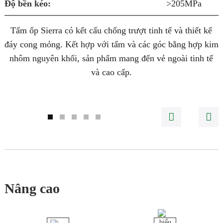
Độ bền kéo:
>205MPa
Tấm ốp Sierra có kết cấu chống trượt tinh tế và thiết kế
đáy cong mỏng. Kết hợp với tấm và các góc bằng hợp kim
c
nhôm nguyên khối, sản phẩm mang đến vẻ ngoài tinh tế
và cao cấp.
Nâng cao