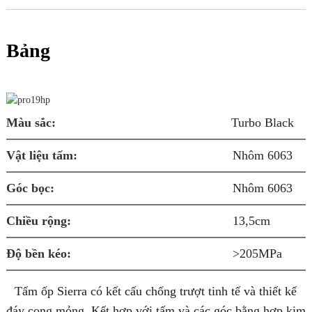
Bảng
Q
Màu sắc:
Turbo Black
Vật liệu tấm:
Nhôm 6063
B
Góc bọc:
Nhôm 6063
Â
Chiều rộng:
13,5cm
K
Độ bền kéo:
>205MPa
Tấm ốp Sierra có kết cấu chống trượt tinh tế và thiết kế
đáy cong mỏng. Kết hợp với tấm và các góc bằng hợp kim