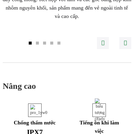
c
nhôm nguyên khối, sản phẩm mang đến vẻ ngoài tinh tế
và cao cấp.
Nâng cao
Chống thấm nước
Tiếng ồn khi làm
việc
IPX7