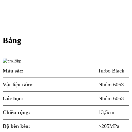
Bảng
Q
Màu sắc:
Turbo Black
Vật liệu tấm:
Nhôm 6063
B
Góc bọc:
Nhôm 6063
Â
Chiều rộng:
13,5cm
K
Độ bền kéo:
>205MPa