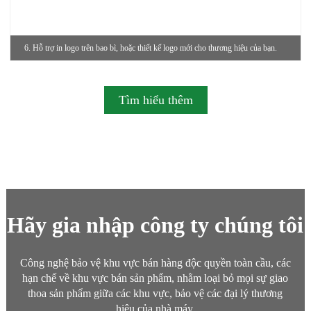
6. Hỗ trợ in logo trên bao bì, hoặc thiết kế logo mới cho thương hiệu của bạn.
Tìm hiểu thêm
Hãy gia nhập công ty chúng tôi
Công nghệ bảo vệ khu vực bán hàng độc quyền toàn cầu, các
hạn chế về khu vực bán sản phẩm, nhằm loại bỏ mọi sự giao
thoa sản phẩm giữa các khu vực, bảo vệ các đại lý thương
hiệu của nhà máy.