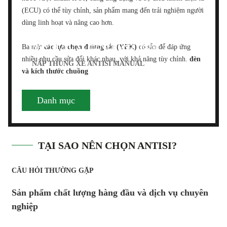
(ECU) có thể tùy chỉnh, sản phẩm mang đến trải nghiệm người
dùng linh hoạt và nâng cao hơn.
NẮP THÙNG XE ĐIỆN CHỐNG TRỘM
Ba mặt
các lựa chọn đường sắt (YFK)
có sẵn để đáp ứng
nhiều nhu cầu sửa đổi khác nhau, với khả năng tùy chỉnh.
đèn
NẮP THÙNG XE ANTISI MANUAL
và kích thước chuồng
Danh mục
TẠI SAO NÊN CHỌN ANTISI?
CÂU HỎI THƯỜNG GẶP
Sản phẩm chất lượng hàng đầu và dịch vụ chuyên
nghiệp