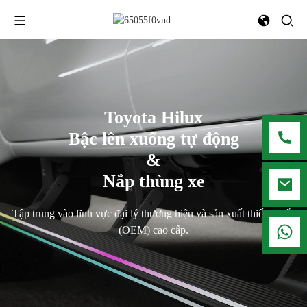
Toyota Hilux
Bậc lên xuống tự động
&
Nắp thùng xe
Tập trung vào lĩnh vực đại lý thương hiệu và sản xuất thiết bị gốc
008615916001636
(OEM) cao cấp.