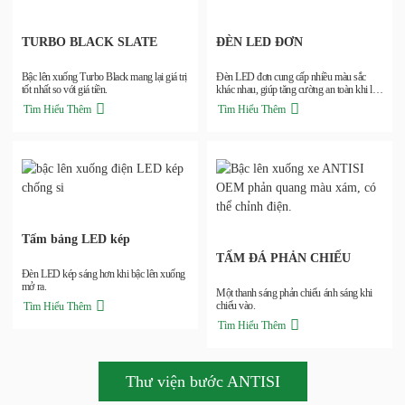
TURBO BLACK SLATE
ĐÈN LED ĐƠN
Bậc lên xuống Turbo Black mang lại giá trị
Đèn LED đơn cung cấp nhiều màu sắc
tốt nhất so với giá tiền.
khác nhau, giúp tăng cường an toàn khi lái
xe ban đêm.
Tìm Hiểu Thêm
Tìm Hiểu Thêm
Tấm bảng LED kép
TẤM ĐÁ PHẢN CHIẾU
Đèn LED kép sáng hơn khi bậc lên xuống
mở ra.
Một thanh sáng phản chiếu ánh sáng khi
chiếu vào.
Tìm Hiểu Thêm
Tìm Hiểu Thêm
Thư viện bước ANTISI