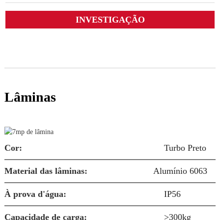
INVESTIGAÇÃO
Lâminas
Cor:
Turbo Preto
Material das lâminas:
Alumínio 6063
À prova d'água:
IP56
S
Capacidade de carga:
>300kg