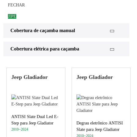
FECHAR
JIPE
FORD
Cobertura de caçamba manual
BATER
Cobertura elétrica para caçamba
CHEVY
ROVER
TOYOTA
Jeep Gladiador
Jeep Gladiador
GMC
ANTISI Slate Dual Led E-
Step para Jeep Gladiator
Degrau eletrônico ANTISI
2010~2024
Slate para Jeep Gladiator
2010~2024