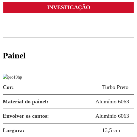
INVESTIGAÇÃO
Painel
P
Cor:
Turbo Preto
T
Material do painel:
Alumínio 6063
Envolver os cantos:
Alumínio 6063
S
Largura:
13,5 cm