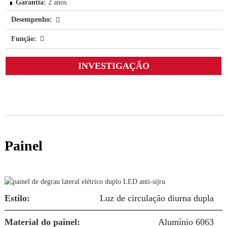
Garantia:
2 anos
Desempenho:
Função:
INVESTIGAÇÃO
- Suporte técnico pós-venda remoto
Painel
P
Estilo:
Luz de circulação diurna dupla
T
Material do painel:
Alumínio 6063