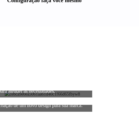
Configuração faça você mesmo
3. Suporta diversos métodos de sinalização
para atender às necessidades.
6. Suporte para logotipo na embalagem ou
criação de um novo design para sua marca.