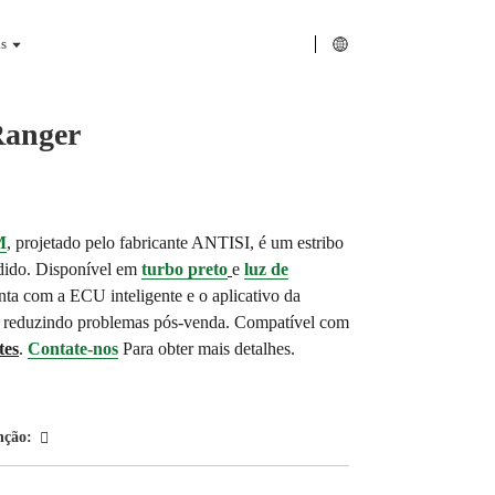
s
Ranger
M
, projetado pelo fabricante ANTISI, é um estribo
undido. Disponível em
turbo preto
e
luz de
nta com a ECU inteligente e o aplicativo da
 reduzindo problemas pós-venda. Compatível com
tes
.
Contate-nos
Para obter mais detalhes.
nção: