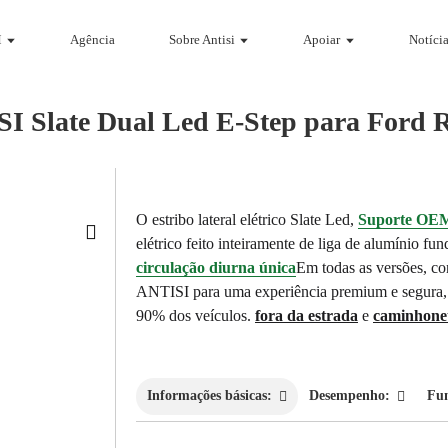
M
Agência
Sobre Antisi
Apoiar
Notícia
I Slate Dual Led E-Step para Ford 
O estribo lateral elétrico Slate Led,
Suporte OE
elétrico feito inteiramente de liga de alumínio f
circulação diurna única
Em todas as versões, co
ANTISI para uma experiência premium e segura,
90% dos veículos.
fora da estrada
e
caminhone
Informações básicas:
Desempenho:
Fu