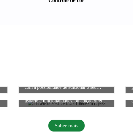
Controle de cor
2. Estão disponíveis 4 opções de suportes,
com a possibilidade de adicionar o seu
logotipo.
5. Suporte para design de interface do
usuário e funcionalidades, ou adição direta
de logotipo.
Saber mais