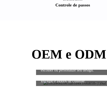
Controle de passos
OEM e ODM
1. Mais de 11 opções de painéis para
escolher ou personalize seu design.
4. A ECU pode ser personalizada.
Seu
logotipo e modos de controle.