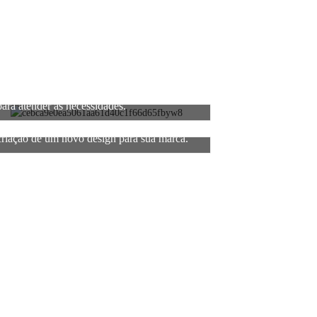
3. Suporta diversos métodos de sinalização
para atender às necessidades.
6. Suporte para logotipo na embalagem ou
criação de um novo design para sua marca.