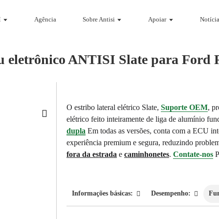
M
Agência
Sobre Antisi
Apoiar
Notícia
 eletrônico ANTISI Slate para Ford
O estribo lateral elétrico Slate,
Suporte OEM
, p
elétrico feito inteiramente de liga de alumínio f
dupla
Em todas as versões, conta com a ECU inte
experiência premium e segura, reduzindo proble
fora da estrada
e
caminhonetes
.
Contate-nos
P
Informações básicas:
Desempenho:
Fu