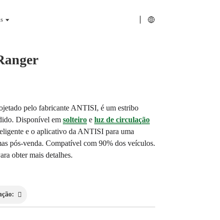
s
 Ranger
rojetado pelo fabricante ANTISI, é um estribo
undido. Disponível em
solteiro
e
luz de circulação
ligente e o aplicativo da ANTISI para uma
mas pós-venda. Compatível com 90% dos veículos.
ara obter mais detalhes.
nção: