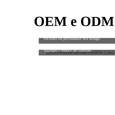
OEM e ODM
1. Mais de 11 opções de painéis para
escolher ou personalize seu design.
4. A ECU pode ser personalizada.
Seu
logotipo e modos de controle.