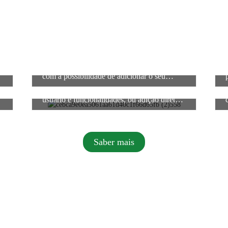
2. Estão disponíveis 4 opções de suportes,
com a possibilidade de adicionar o seu
logotipo.
5. Suporte para design de interface do
usuário e funcionalidades, ou adição direta
de logotipo.
Saber mais