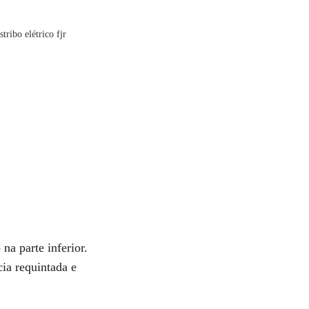
Poder:
Torque:
Engrenagem:
Som de funciona
O 
na parte inferior.
ia requintada e