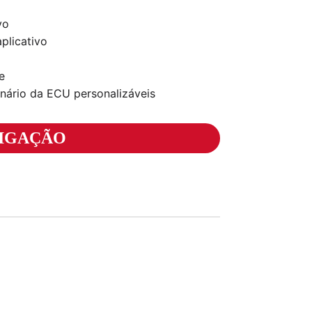
vo
plicativo
e
enário da ECU personalizáveis
TIGAÇÃO
Motor